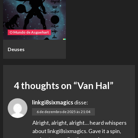
O Mundo de Asgaehart
Deuses
4 thoughts on “
Van Hal
”
linkgi8sixmagics
disse:
6 de dezembro de 2025 às 21:04
Alright, alright, alright… heard whispers
about linkgi8sixmagics. Gave it a spin,