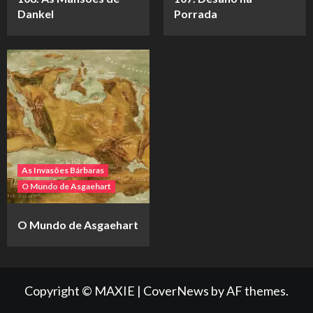
Dankel
Porrada
As Invasões Bárbaras
O Mundo de Asgaehart
O Mundo de Asgaehart
Copyright © MAXIE
|
CoverNews
by AF themes.