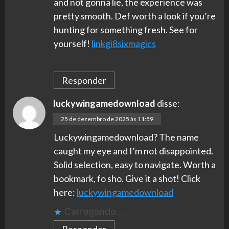
and not gonna lie, the experience was
pretty smooth. Def worth a look if you’re
hunting for something fresh. See for
yourself!
linkgi8sixmagics
Responder
luckywingamedownload
disse:
25 de dezembro de 2025 às 11:59
Luckywingamedownload? The name
caught my eye and I’m not disappointed.
Solid selection, easy to navigate. Worth a
bookmark, fo sho. Give it a shot! Click
here:
luckywingamedownload
Carregando...