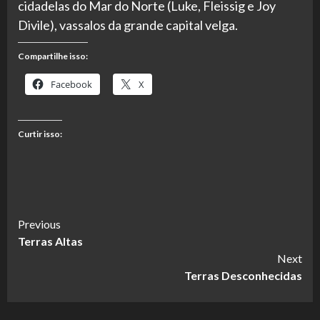
cidadelas do Mar do Norte (Luke, Fleissig e Joy
Divile), vassalos da grande capital velga.
Compartilhe isso:
Facebook
X
Curtir isso:
Continue
Previous
Terras Altas
Reading
Next
Terras Desconhecidas