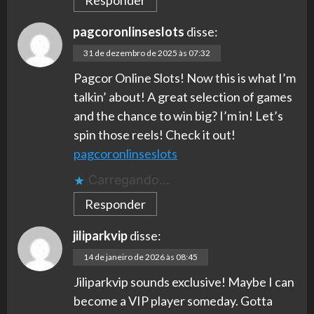
Responder
pagcoronlinseslots
disse:
31 de dezembro de 2025 às 07:32
Pagcor Online Slots! Now this is what I’m
talkin’ about! A great selection of games
and the chance to win big? I’m in! Let’s
spin those reels! Check it out!
pagcoronlinseslots
Carregando...
Responder
jiliparkvip
disse:
14 de janeiro de 2026 às 08:45
Jiliparkvip sounds exclusive! Maybe I can
become a VIP player someday. Gotta