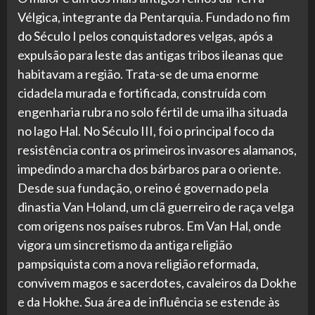
Vélgica, integrante da Pentarquia. Fundado no fim
do Século I pelos conquistadores velgas, após a
expulsão para leste das antigas tribos ileanas que
habitavam a região. Trata-se de uma enorme
cidadela murada e fortificada, construída com
engenharia rubra no solo fértil de uma ilha situada
no lago Hal. No Século III, foi o principal foco da
resistência contra os primeiros invasores alamanos,
impedindo a marcha dos bárbaros para o oriente.
Desde sua fundação, o reino é governado pela
dinastia Van Holand, um clã guerreiro de raça velga
com origens nos países rubros. Em Van Hal, onde
vigora um sincretismo da antiga religião
pampsiquista com a nova religião reformada,
convivem magos e sacerdotes, cavaleiros da Dokhe
e da Hokhe. Sua área de influência se estende às