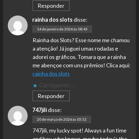
Responder
rainha dos slots
disse:
14 de janeiro de 2026 às 08:43
Rainha dos Slots? Esse nome me chamou
a atenção! Já joguei umas rodadas e
adorei os gráficos. Tomara que a rainha
me abençoe com uns prêmios! Clica aqui:
rainha dos slots
Carregando...
Responder
747jili
disse:
20 de março de 2026 às 05:52
747jili, my lucky spot! Always a fun time
and hey, who knows, maybe today’s the