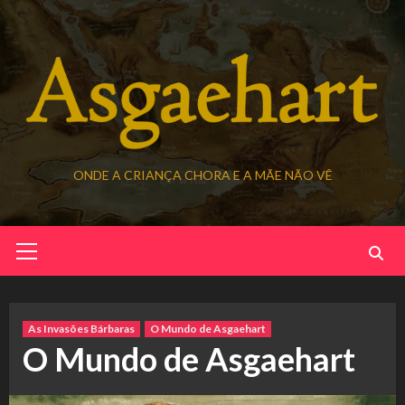
Skip
to
content
ONDE A CRIANÇA CHORA E A MÃE NÃO VÊ
Primary
Menu
As Invasões Bárbaras
O Mundo de Asgaehart
O Mundo de Asgaehart