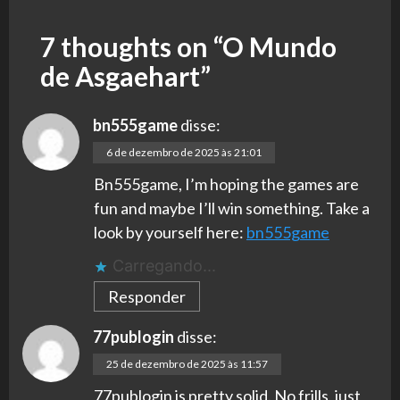
7 thoughts on “
O Mundo
de Asgaehart
”
bn555game
disse:
6 de dezembro de 2025 às 21:01
Bn555game, I’m hoping the games are
fun and maybe I’ll win something. Take a
look by yourself here:
bn555game
Carregando...
Responder
77publogin
disse:
25 de dezembro de 2025 às 11:57
77publogin is pretty solid. No frills, just