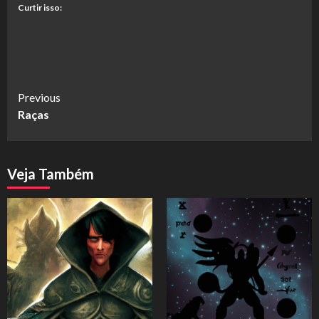
Curtir isso:
Continue
Previous
Raças
Reading
Veja Também