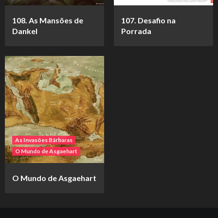
108. As Mansões de
107. Desafio na
Dankel
Porrada
As Invasões Bárbaras
O Mundo de Asgaehart
O Mundo de Asgaehart