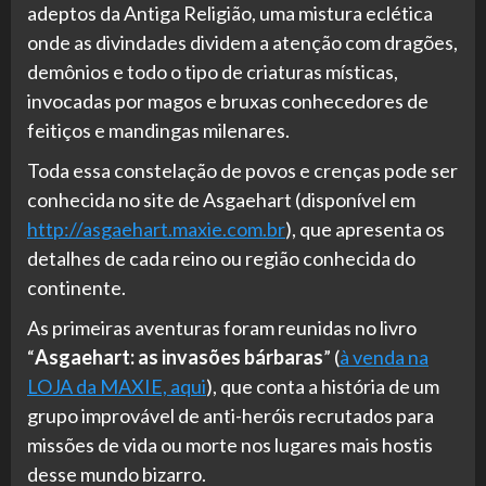
adeptos da Antiga Religião, uma mistura eclética
onde as divindades dividem a atenção com dragões,
demônios e todo o tipo de criaturas místicas,
invocadas por magos e bruxas conhecedores de
feitiços e mandingas milenares.
Toda essa constelação de povos e crenças pode ser
conhecida no site de Asgaehart (disponível em
http://asgaehart.maxie.com.br
), que apresenta os
detalhes de cada reino ou região conhecida do
continente.
As primeiras aventuras foram reunidas no livro
“
Asgaehart: as invasões bárbaras
” (
à venda na
LOJA da MAXIE, aqui
), que conta a história de um
grupo improvável de anti-heróis recrutados para
missões de vida ou morte nos lugares mais hostis
desse mundo bizarro.