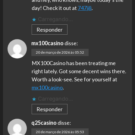
day! Check it out at
747jili
.
Carregando...
Responder
mx100casino
disse:
20 de março de 2026 às 05:52
MX100Casino has been treating me
right lately. Got some decent wins there.
Worth a look-see. See for yourself at
mx100casino
.
Carregando...
Responder
q25casino
disse:
20 de março de 2026 às 05:53