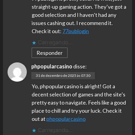
straight-up gaming action. They’ve got a
good selection and I haven’t had any
issues cashing out. I recommend it.
Check it out:
77publogin
Carregando...
Responder
phpopularcasino
disse:
31 de dezembro de 2025 às 07:30
Yo, phpopularcasino is alright! Got a
decent selection of games and the site’s
pretty easy to navigate. Feels like a good
place to chill and try your luck. Check it
out at
phpopularcasino
Carregando...