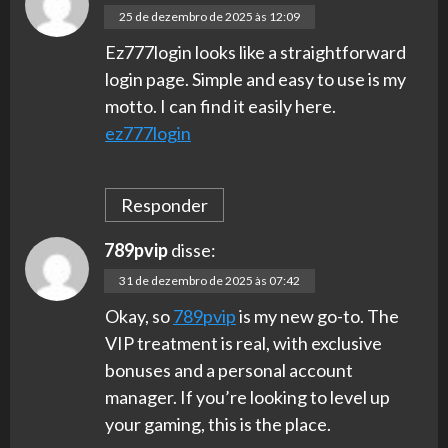
25 de dezembro de 2025 às 12:09
Ez777login looks like a straightforward
login page. Simple and easy to use is my
motto. I can find it easily here.
ez777login
Responder
789pvip
disse:
31 de dezembro de 2025 às 07:42
Okay, so
789pvip
is my new go-to. The
VIP treatment is real, with exclusive
bonuses and a personal account
manager. If you’re looking to level up
your gaming, this is the place.