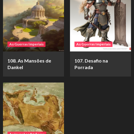
As Guerras Imperiais
As Guerras Imperiais
108. As Mansões de
107. Desafio na
Dankel
Porrada