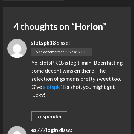
4 thoughts on “
Horion
”
slotspk18
disse:
6 de dezembro de 2025 às 21:13
Yo, SlotsPK18 is legit, man. Been hitting
some decent wins on there. The
selection of games is pretty sweet too.
Give
slotspk18
a shot, you might get
lucky!
Responder
ez777login
disse: