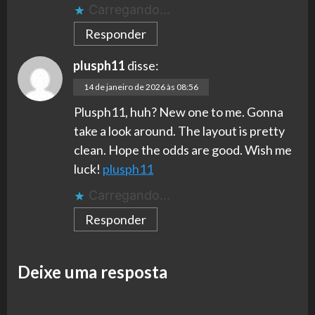
Carregando...
Responder
plusph11
disse:
14 de janeiro de 2026 às 08:56
Plusph11, huh? New one to me. Gonna
take a look around. The layout is pretty
clean. Hope the odds are good. Wish me
luck!
plusph11
Carregando...
Responder
Deixe uma resposta