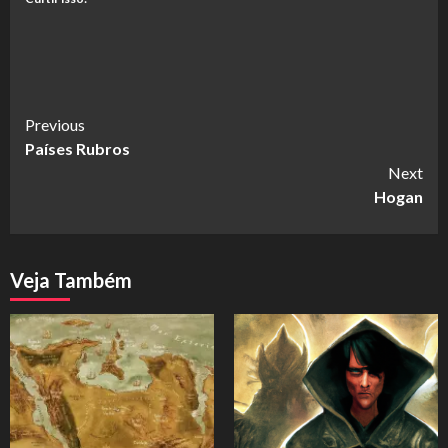
Continue
Previous
Países Rubros
Reading
Next
Hogan
Veja Também