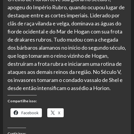
apogeu do Império Rubro, quando ocupou lugar de
destaque entre as cortes imperiais. Liderado por
clãs de raça vilanda e velga, dominava as águas do
fiorde ocidental e do Mar de Hogan com sua frota
de drakares rubros. Tudo mudou com a chegada
dos bárbaros alamanos no início do segundo século,
que logo tomaram o reino vizinho de Hogan,
destruíram a frota rubra e iniciaram uma rotina de
ataques aos demais reinos da região. No Século V,
os invasores tomaram o condado vassalo de Shel e
desde então intensificam o assédio a Horion.
Compartilhe isso:
Facebook
X
Curtir isso: