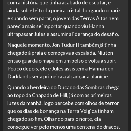
com a história que tinha acabado de escutar, e
ainda sob efeito da poeira cristal, fungando o nariz
e suando sem parar, o jovem das Terras Altas nem
parecia mais se importar quando viu Hanna
ultrapassar Jules e assumir a liderança do desafio.
Naquele momento, Jon Tudur II também já tinha
chegado à praia e começava a escalada. Niuton
então guarda o mapa em um bolso e volta a subir.
Pouco depois, ele e Jules assistem a Hanna den
Darklands ser a primeira a alcançar a planície.
Quando a herdeira do Ducado das Sombras chega
ao topo da Chapada de Hill, já com as primeiras
luzes da manhã, logo percebe com olhos de terror
que os dias de bonança na Terra Vélgica tinham
chegado ao fim. Olhando para o norte, ela
consegue ver pelo menos uma centena de dracos,