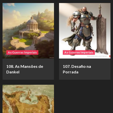
As Guerras Imperiais
As Guerras Imperiais
108. As Mansões de
107. Desafio na
Dankel
Porrada