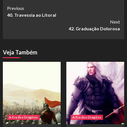
Continue
Previous
40. Travessia ao Litoral
Reading
Next
42. Graduação Dolorosa
Veja Também
A Era dos Dragões
A Era dos Dragões