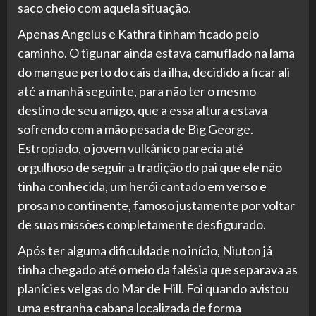
saco cheio com aquela situação.
Apenas Angelus e Kathra tinham ficado pelo
caminho. O tigunar ainda estava camuflado na lama
do mangue perto do cais da ilha, decidido a ficar ali
até a manhã seguinte, para não ter o mesmo
destino de seu amigo, que a essa altura estava
sofrendo com a mão pesada de Big George.
Estropiado, o jovem vulkânico parecia até
orgulhoso de seguir a tradição do pai que ele não
tinha conhecida, um herói cantado em verso e
prosa no continente, famoso justamente por voltar
de suas missões completamente desfigurado.
Após ter alguma dificuldade no início, Niuton já
tinha chegado até o meio da falésia que separava as
planícies velgas do Mar de Hill. Foi quando avistou
uma estranha cabana localizada de forma