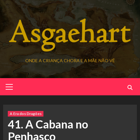
Skip
to
content
ONDE A CRIANÇA CHORA E A MÃE NÃO VÊ
Primary
Menu
A Era dos Dragões
41. A Cabana no
Penhasco