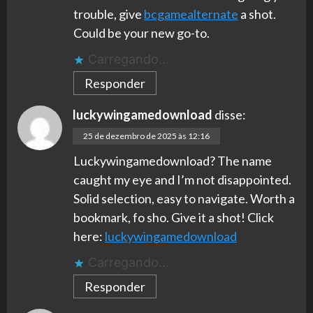
trouble, give
bcgamealternate
a shot.
Could be your new go-to.
Carregando...
Responder
luckywingamedownload
disse:
25 de dezembro de 2025 às 12:16
Luckywingamedownload? The name
caught my eye and I’m not disappointed.
Solid selection, easy to navigate. Worth a
bookmark, fo sho. Give it a shot! Click
here:
luckywingamedownload
Carregando...
Responder