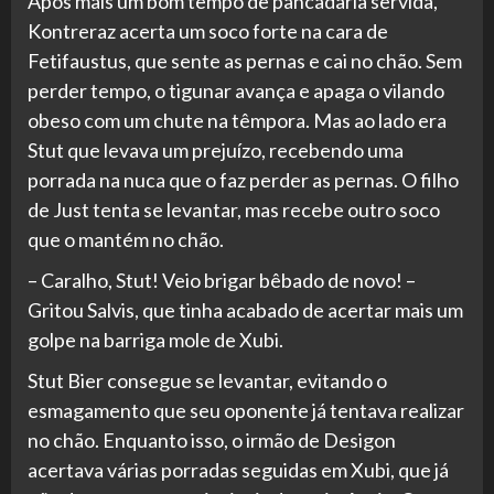
Após mais um bom tempo de pancadaria servida,
Kontreraz acerta um soco forte na cara de
Fetifaustus, que sente as pernas e cai no chão. Sem
perder tempo, o tigunar avança e apaga o vilando
obeso com um chute na têmpora. Mas ao lado era
Stut que levava um prejuízo, recebendo uma
porrada na nuca que o faz perder as pernas. O filho
de Just tenta se levantar, mas recebe outro soco
que o mantém no chão.
– Caralho, Stut! Veio brigar bêbado de novo! –
Gritou Salvis, que tinha acabado de acertar mais um
golpe na barriga mole de Xubi.
Stut Bier consegue se levantar, evitando o
esmagamento que seu oponente já tentava realizar
no chão. Enquanto isso, o irmão de Desigon
acertava várias porradas seguidas em Xubi, que já