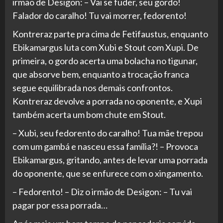
irmão de Desigon: – Vai se fuder, seu gordo!
Falador do caralho! Tu vai morrer, fedorento!
Kontreraz parte pra cima de Fetifaustus, enquanto
Ebikamargus luta com Xubi e Stout com Xupi. De
primeira, o gordo acerta uma bolacha no tigunar,
que absorve bem, enquanto a trocação franca
segue equilibrada nos demais confrontos.
Kontreraz devolve a porrada no oponente, e Xupi
também acerta um bom chute em Stout.
– Xubi, seu fedorento do caralho! Tua mãe trepou
com um gambá e nasceu essa família?! – Provoca
Ebikamargus, gritando, antes de levar uma porrada
do oponente, que se enfurece com o xingamento.
– Fedorento! – Diz o irmão de Desigon: – Tu vai
pagar por essa porrada…