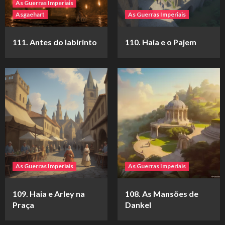
As Guerras Imperiais
Asgaehart
As Guerras Imperiais
111. Antes do labirinto
110. Haia e o Pajem
As Guerras Imperiais
As Guerras Imperiais
109. Haia e Arley na
108. As Mansões de
Praça
Dankel