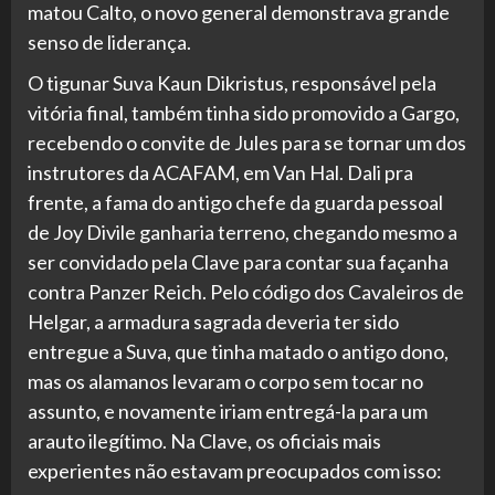
matou Calto, o novo general demonstrava grande
senso de liderança.
O tigunar Suva Kaun Dikristus, responsável pela
vitória final, também tinha sido promovido a Gargo,
recebendo o convite de Jules para se tornar um dos
instrutores da ACAFAM, em Van Hal. Dali pra
frente, a fama do antigo chefe da guarda pessoal
de Joy Divile ganharia terreno, chegando mesmo a
ser convidado pela Clave para contar sua façanha
contra Panzer Reich. Pelo código dos Cavaleiros de
Helgar, a armadura sagrada deveria ter sido
entregue a Suva, que tinha matado o antigo dono,
mas os alamanos levaram o corpo sem tocar no
assunto, e novamente iriam entregá-la para um
arauto ilegítimo. Na Clave, os oficiais mais
experientes não estavam preocupados com isso: