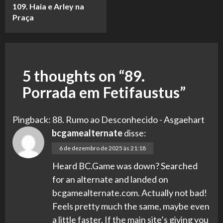
109. Haia e Arley na
Praça
5 thoughts on “
89.
Porrada em Fetifaustus
”
Pingback:
88. Rumo ao Desconhecido - Asgaehart
bcgamealternate
disse:
6 de dezembro de 2025 às 21:18
Heard BC.Game was down? Searched
for an alternate and landed on
bcgamealternate.com. Actually not bad!
Feels pretty much the same, maybe even
a little faster. If the main site’s giving you