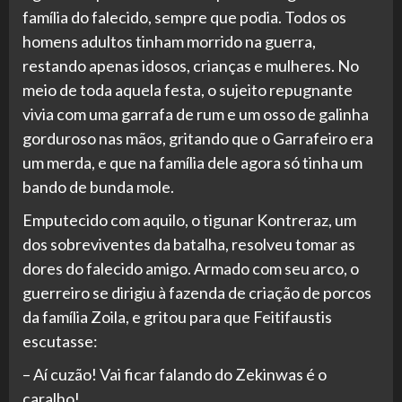
família do falecido, sempre que podia. Todos os
homens adultos tinham morrido na guerra,
restando apenas idosos, crianças e mulheres. No
meio de toda aquela festa, o sujeito repugnante
vivia com uma garrafa de rum e um osso de galinha
gorduroso nas mãos, gritando que o Garrafeiro era
um merda, e que na família dele agora só tinha um
bando de bunda mole.
Emputecido com aquilo, o tigunar Kontreraz, um
dos sobreviventes da batalha, resolveu tomar as
dores do falecido amigo. Armado com seu arco, o
guerreiro se dirigiu à fazenda de criação de porcos
da família Zoila, e gritou para que Feitifaustis
escutasse:
– Aí cuzão! Vai ficar falando do Zekinwas é o
caralho!