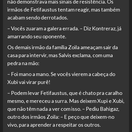
não demonstrava mais sinais de resistência. Os
irmãos de Fetifaustus tentam reagir, mas também
acabam sendo derrotados.
– Vocês zuaram a galera errada. – Diz Kontreraz, já
amarrando seu oponente.
Os demais irmão da família Zoila ameaçam sair da
casa para intervir, mas Salvis exclama, com uma
pedra na mão:
– Foi mano a mano. Se vocês vierem a cabeça do
Xubi vai virar purê!
– Podem levar Fetifaustus, que é chato pra caralho
mesmo, e mereceu a surra. Mas deixem Xupi e Xubi,
que não têm nada a ver com isso. – Pediu Bahigaz,
outro dos irmãos Zoila: – E peço que deixem-no
vivo, para aprender a respeitar os outros.