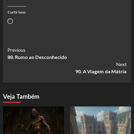
Curtir isso:
Carregando...
Continue
Previous
88. Rumo ao Desconhecido
Reading
Next
90. A Viagem da Mátria
Veja Também