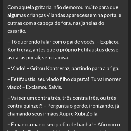
Com aquela gritaria, não demorou muito para que
algumas crianças vilandas aparecessem na porta, e
outras com a cabeça de fora, nas janelas do
casarão.
– Tô querendo falar com o pai de vocês. – Explicou
Kontreraz, antes que o próprio Fetifaustus desse
as caras por ali, sem camisa.
– Viado! – Gritou Kontreraz, partindo para a briga.
– Fetifaustis, seu viado filho da puta! Tu vai morrer
viado! – Exclamou Salvis.
– Vai ser um contra três, três contra três, ou três
contra quinze?! – Pergunta o gordo, ironizando, já
chamando seus irmãos Xupi e Xubi Zoila.
– É mano a mano, seu pudim de banha! – Afirmou o