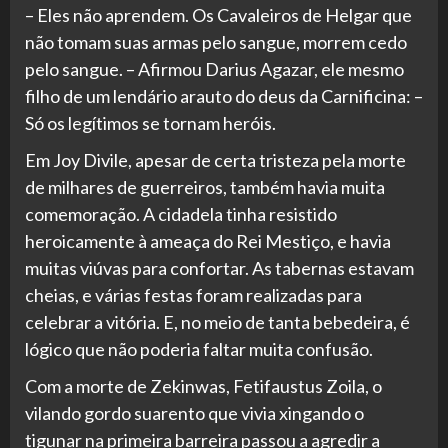
– Eles não aprendem. Os Cavaleiros de Helgar que
não tomam suas armas pelo sangue, morrem cedo
pelo sangue. – Afirmou Darius Agazar, ele mesmo
filho de um lendário arauto do deus da Carnificina: –
Só os legítimos se tornam heróis.
Em Joy Divile, apesar de certa tristeza pela morte
de milhares de guerreiros, também havia muita
comemoração. A cidadela tinha resistido
heroicamente à ameaça do Rei Mestiço, e havia
muitas viúvas para confortar. As tabernas estavam
cheias, e várias festas foram realizadas para
celebrar a vitória. E, no meio de tanta bebedeira, é
lógico que não poderia faltar muita confusão.
Com a morte de Zekinwas, Fetifaustus Zoila, o
vilando gordo suarento que vivia xingando o
tigunar na primeira barreira passou a agredir a