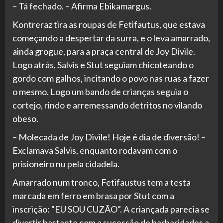
– Tá fechado. – Afirma Ebikamargus.
Kontreraz tira as roupas de Fetifautus, que estava
começando a despertar da surra, e o leva amarrado,
ainda grogue, para a praça central de Joy Divile.
Logo atrás, Salvis e Stut seguiam chicoteando o
gordo com galhos, incitando o povo nas ruas a fazer
o mesmo. Logo um bando de crianças seguia o
cortejo, rindo e arremessando detritos no vilando
obeso.
– Molecada de Joy Divile! Hoje é dia de diversão! –
Exclamava Salvis, enquanto rodavam com o
prisioneiro nu pela cidadela.
Amarrado num tronco, Fetifaustus tem a testa
marcada em ferro em brasa por Stut com a
inscrição: “EU SOU CUZÃO”. A criançada parecia se
divertir bastante com a sucessão de barbaridades a