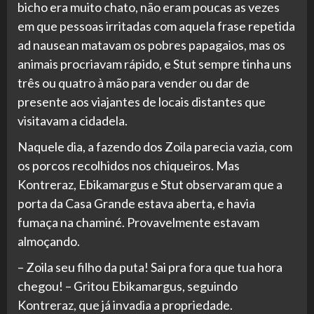
bicho era muito chato, não eram poucas as vezes
em que pessoas irritadas com aquela frase repetida
ad nausean matavam os pobres papagaios, mas os
animais procriavam rápido, e Stut sempre tinha uns
três ou quatro à mão para vender ou dar de
presente aos viajantes de locais distantes que
visitavam a cidadela.
Naquele dia, a fazendo dos Zoila parecia vazia, com
os porcos recolhidos nos chiqueiros. Mas
Kontreraz, Ebikamargus e Stut observaram que a
porta da Casa Grande estava aberta, e havia
fumaça na chaminé. Provavelmente estavam
almoçando.
– Zoila seu filho da puta! Sai pra fora que tua hora
chegou! – Gritou Ebikamargus, seguindo
Kontreraz, que já invadia a propriedade.