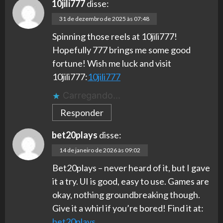
10jili777
disse:
31 de dezembro de 2025 às 07:48
Spinning those reels at 10jili777!
Hopefully 777 brings me some good
fortune! Wish me luck and visit
10jili777:
10jili777
Carregando...
Responder
bet20plays
disse:
14 de janeiro de 2026 às 09:02
Bet20plays – never heard of it, but I gave
it a try. UI is good, easy to use. Games are
okay, nothing groundbreaking though.
Give it a whirl if you’re bored! Find it at:
bet20plays