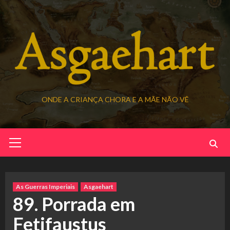
Skip
to
content
ONDE A CRIANÇA CHORA E A MÃE NÃO VÊ
Primary
Menu
As Guerras Imperiais
Asgaehart
89. Porrada em
Fetifaustus