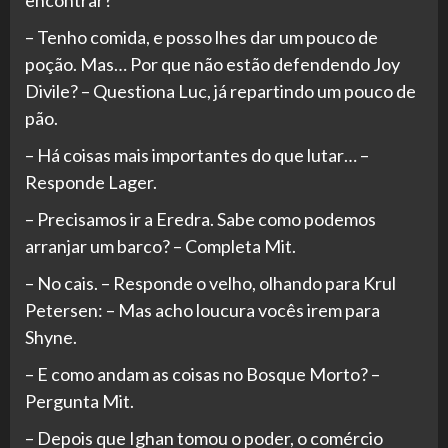
encontrar?
– Tenho comida, e posso lhes dar um pouco de
poção. Mas… Por que não estão defendendo Joy
Divile? – Questiona Luc, já repartindo um pouco de
pão.
– Há coisas mais importantes do que lutar… –
Responde Lager.
– Precisamos ir a Eredra. Sabe como podemos
arranjar um barco? – Completa Mit.
– No cais. – Responde o velho, olhando para Krul
Petersen: – Mas acho loucura vocês irem para
Shyne.
– E como andam as coisas no Bosque Morto? –
Pergunta Mit.
– Depois que Ighan tomou o poder, o comércio