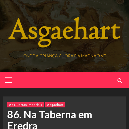
Skip
to
content
ONDE A CRIANÇA CHORA E A MÃE NÃO VÊ
Primary
Menu
As Guerras Imperiais
Asgaehart
86. Na Taberna em
Eredra