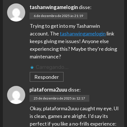
tashanwingamelogin
disse:
6 de dezembro de 2025 às 21:19
Trying to get into my Tashanwin
account. The
tashanwingamelogin
link
keeps giving me issues! Anyone else
experiencing this? Maybe they’re doing
maintenance?
Carregando...
Responder
plataforma2uuu
disse:
25 de dezembro de 2025 às 12:17
Okay, plataforma2uuu caught my eye. UI
is clean, games are alright. I’d say its
perfect if you like a no-frills experience: