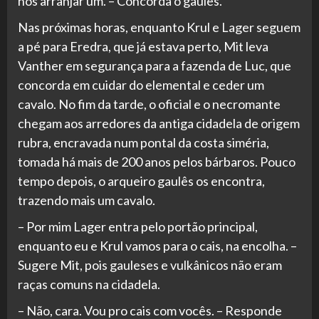
nos arranjar um. – Concorda o gaulês.
Nas próximas horas, enquanto Krul e Lager seguem
a pé para Eredra, que já estava perto, Mit leva
Vanther em segurança para a fazenda de Luc, que
concorda em cuidar do elemental e ceder um
cavalo. No fim da tarde, o oficial e o necromante
chegam aos arredores da antiga cidadela de origem
rubra, encravada num pontal da costa siméria,
tomada há mais de 200 anos pelos bárbaros. Pouco
tempo depois, o arqueiro gaulês os encontra,
trazendo mais um cavalo.
– Por mim Lager entra pelo portão principal,
enquanto eu e Krul vamos para o cais, na encolha. –
Sugere Mit, pois gauleses e vulkânicos não eram
raças comuns na cidadela.
– Não, cara. Vou pro cais com vocês. – Responde