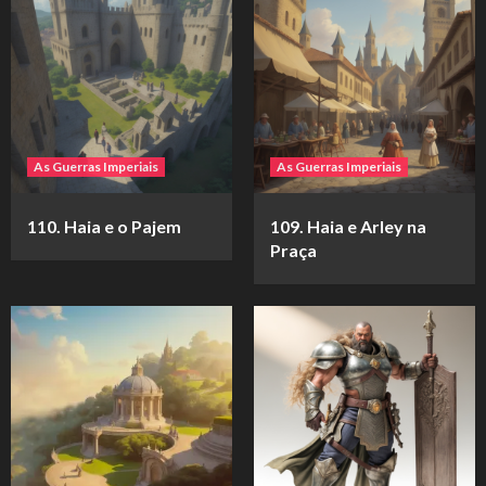
As Guerras Imperiais
As Guerras Imperiais
110. Haia e o Pajem
109. Haia e Arley na
Praça