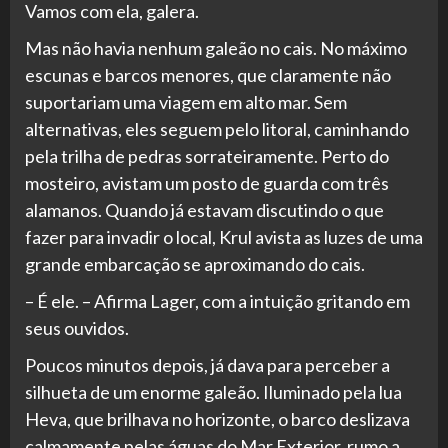
Vamos com ela, galera.
Mas não havia nenhum galeão no cais. No máximo
escunas e barcos menores, que claramente não
suportariam uma viagem em alto mar. Sem
alternativas, eles seguem pelo litoral, caminhando
pela trilha de pedras sorrateiramente. Perto do
mosteiro, avistam um posto de guarda com três
alamanos. Quando já estavam discutindo o que
fazer para invadir o local, Krul avista as luzes de uma
grande embarcação se aproximando do cais.
– É ele. – Afirma Lager, com a intuição gritando em
seus ouvidos.
Poucos minutos depois, já dava para perceber a
silhueta de um enorme galeão. Iluminado pela lua
Heva, que brilhava no horizonte, o barco deslizava
calmamente pelas águas do Mar Exterior, rumo a