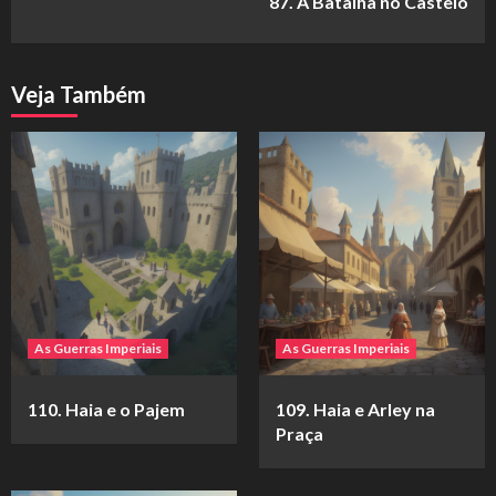
87. A Batalha no Castelo
Veja Também
As Guerras Imperiais
As Guerras Imperiais
110. Haia e o Pajem
109. Haia e Arley na
Praça