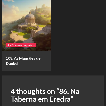
As Guerras Imperiais
108. As Mansões de
Dankel
4 thoughts on “
86. Na
Taberna em Eredra
”