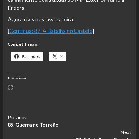
Eredra.
Agora o alvo estava na mira.
[
Continua: 87. A Batalha no Castelo
]
Compartilhe isso:
Facebook
X
Curtir isso:
Carregando...
Continue
Previous
85. Guerra no Torreão
Reading
Next