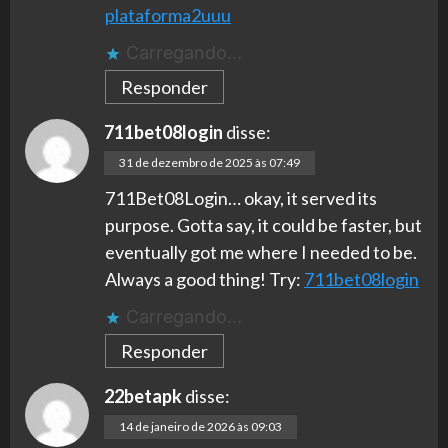
plataforma2uuu
Carregando...
Responder
711bet08login
disse:
31 de dezembro de 2025 às 07:49
711Bet08Login… okay, it served its
purpose. Gotta say, it could be faster, but
eventually got me where I needed to be.
Always a good thing! Try:
711bet08login
Carregando...
Responder
22betapk
disse:
14 de janeiro de 2026 às 09:03