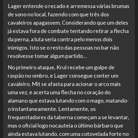
Lager entende o recado e arremessa várias brumas
de sono no local, fazendo com que três dos
cavaleiros apagassem. Considerando que um deles
já estava fora de combate tentando retirar a flecha
da perna, a luta seria contra pelo menos dois
inimigos. Isto se o resto das pessoas no bar não
resolvesse tomar algum partido…
No primeiro ataque, Krul recebe um golpe de
raspão no ombro, e Lager consegue conter um
cavaleiro. Mit se afasta para acionar o arco mais
uma vez, e acerta uma flecha no coração do
alamano que estava lutando com o mago, matando-
o instantaneamente. Lentamente, os
frequentadores da taberna começam a se levantar,
mas o oficial logo nocauteia o último bárbaro que
ainda estava lutando, com uma cotovelada forte no