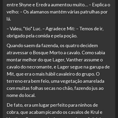
entre Shyne e Eredra aumentou muito… – Explica o
velho: – Os alamanos mantém várias patrulhas por
lá.
– Valeu, “tio” Luc. – Agradece Mit: – Temos de ir,
obrigado pela comida e pela poção.
Quando saem da fazenda, os quatro decidem
atravessar o Bosque Morto a cavalo. Como sabia
montar melhor do que Lager, Vanther assume o
cavalo do necromante, e Lager segue na garupa de
Mit, que era o mais hábil cavaleiro do grupo. O
terreno era bem feio, uma vegetação amarelada
com muitas folhas secas no chão, fazendo jus ao
nome do local.
De fato, era um lugar perfeito para ninhos de
cobra, que acabam picando os cavalos de Krul e