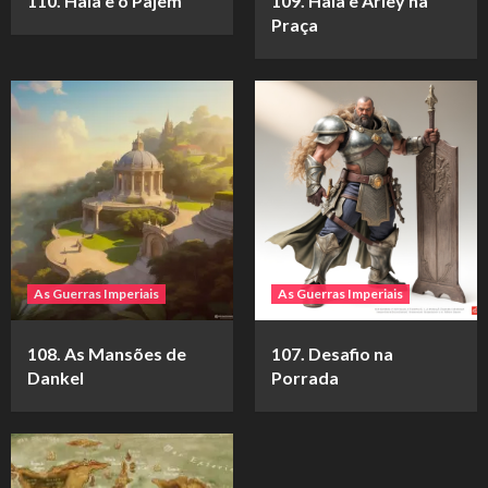
110. Haia e o Pajem
109. Haia e Arley na
Praça
As Guerras Imperiais
As Guerras Imperiais
108. As Mansões de
107. Desafio na
Dankel
Porrada