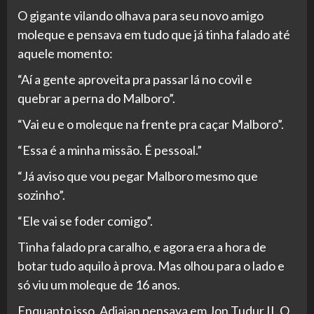
O gigante vilando olhava para seu novo amigo
moleque e pensava em tudo que já tinha falado até
aquele momento:
“Aí a gente aproveita pra passar lá no covil e
quebrar a perna do Malboro”.
“Vai eu e o moleque na frente pra caçar Malboro”.
“Essa é a minha missão. É pessoal.”
“Já aviso que vou pegar Malboro mesmo que
sozinho”.
“Ele vai se foder comigo”.
Tinha falado pra caralho, e agora era a hora de
botar tudo aquilo à prova. Mas olhou para o lado e
só viu um moleque de 16 anos.
Enquanto isso, Adjaian pensava em Jon Tudur II. O