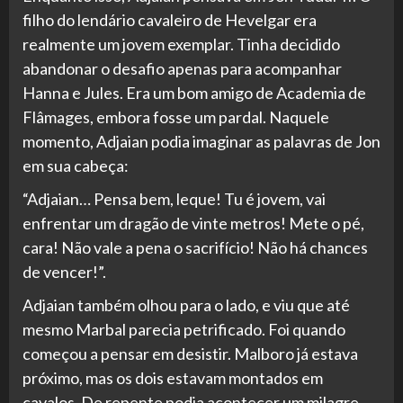
filho do lendário cavaleiro de Hevelgar era
realmente um jovem exemplar. Tinha decidido
abandonar o desafio apenas para acompanhar
Hanna e Jules. Era um bom amigo de Academia de
Flâmages, embora fosse um pardal. Naquele
momento, Adjaian podia imaginar as palavras de Jon
em sua cabeça:
“Adjaian… Pensa bem, leque! Tu é jovem, vai
enfrentar um dragão de vinte metros! Mete o pé,
cara! Não vale a pena o sacrifício! Não há chances
de vencer!”.
Adjaian também olhou para o lado, e viu que até
mesmo Marbal parecia petrificado. Foi quando
começou a pensar em desistir. Malboro já estava
próximo, mas os dois estavam montados em
cavalos. De repente podia acontecer um milagre.