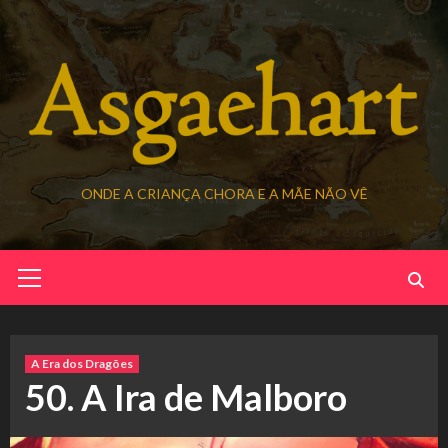
Skip
to
content
ONDE A CRIANÇA CHORA E A MÃE NÃO VÊ
Primary
Menu
A Era dos Dragões
50. A Ira de Malboro