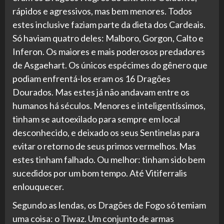
rápidos e agressivos, mas bem menores. Todos
estes inclusive faziam parte da dieta dos Cardeais.
Só haviam quatro deles: Malboro, Gorgon, Calto e
Inferon. Os maiores e mais poderosos predadores
de Asgaehart. Os únicos espécimes do gênero que
podiam enfrentá-los eram os 16 Dragões
Dourados. Mas estes já não andavam entre os
humanos há séculos. Menores e inteligentíssimos,
tinham se autoexilado para sempre em local
desconhecido, e deixado os seus Sentinelas para
evitar o retorno de seus primos vermelhos. Mas
estes tinham falhado. Ou melhor: tinham sido bem
sucedidos por um bom tempo. Até Vitiferralis
enlouquecer.
Segundo as lendas, os Dragões de Fogo só temiam
uma coisa: o Tiwaz. Um conjunto de armas