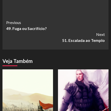
Continue
Previous
49. Fuga ou Sacrifício?
Reading
Next
51. Escalada ao Templo
Veja Também