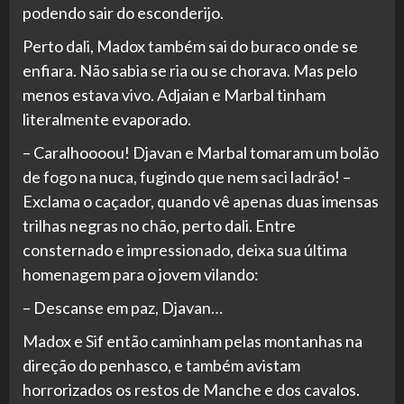
podendo sair do esconderijo.
Perto dali, Madox também sai do buraco onde se
enfiara. Não sabia se ria ou se chorava. Mas pelo
menos estava vivo. Adjaian e Marbal tinham
literalmente evaporado.
– Caralhoooou! Djavan e Marbal tomaram um bolão
de fogo na nuca, fugindo que nem saci ladrão! –
Exclama o caçador, quando vê apenas duas imensas
trilhas negras no chão, perto dali. Entre
consternado e impressionado, deixa sua última
homenagem para o jovem vilando:
– Descanse em paz, Djavan…
Madox e Sif então caminham pelas montanhas na
direção do penhasco, e também avistam
horrorizados os restos de Manche e dos cavalos.