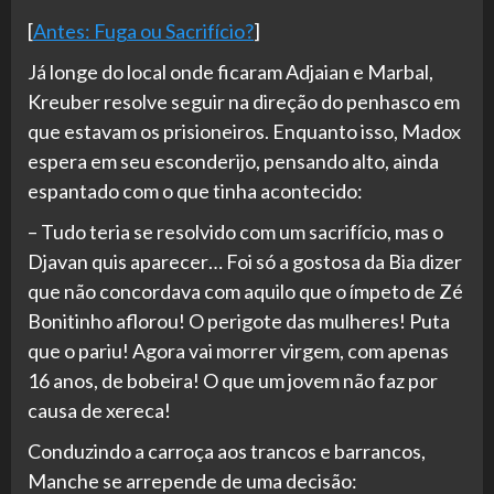
[
Antes: Fuga ou Sacrifício?
]
Já longe do local onde ficaram Adjaian e Marbal,
Kreuber resolve seguir na direção do penhasco em
que estavam os prisioneiros. Enquanto isso, Madox
espera em seu esconderijo, pensando alto, ainda
espantado com o que tinha acontecido:
– Tudo teria se resolvido com um sacrifício, mas o
Djavan quis aparecer… Foi só a gostosa da Bia dizer
que não concordava com aquilo que o ímpeto de Zé
Bonitinho aflorou! O perigote das mulheres! Puta
que o pariu! Agora vai morrer virgem, com apenas
16 anos, de bobeira! O que um jovem não faz por
causa de xereca!
Conduzindo a carroça aos trancos e barrancos,
Manche se arrepende de uma decisão: