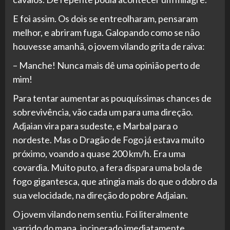
E foi assim. Os dois se entreolharam, pensaram
melhor, e abriram fuga. Galopando como se não
houvesse amanhã, o jovem vilando grita de raiva:
– Manche! Nunca mais dê uma opinião perto de
mim!
Para tentar aumentar as pouquíssimas chances de
sobrevivência, vão cada um para uma direção.
Adjaian vira para sudeste, e Marbal para o
nordeste. Mas o Dragão de Fogo já estava muito
próximo, voando a quase 200 km/h. Era uma
covardia. Muito puto, a fera dispara uma bola de
fogo gigantesca, que atingia mais do que o dobro da
sua velocidade, na direção do pobre Adjaian.
O jovem vilando nem sentiu. Foi literalmente
varrido do mapa, incinerado imediatamente,