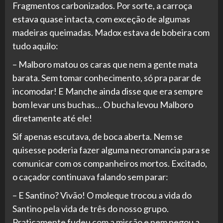
Fragmentos carbonizados. Por sorte, a carroça
estava quase intacta, com exceção de algumas
madeiras queimadas. Madox estava de bobeira com
tudo aquilo:
– Malboro matou os caras que nem a gente mata
barata. Sem tomar conhecimento, só pra parar de
incomodar! E Manche ainda disse que era sempre
bom levar uns buchas… O bucha levou Malboro
diretamente até ele!
Sif apenas escutava, de boca aberta. Nem se
quisesse poderia fazer alguma necromancia para se
comunicar com os companheiros mortos. Excitado,
o caçador continuava falando sem parar:
– E Santino? Vivão! O moleque trocou a vida do
Santino pela vida de três do nosso grupo.
Praticamente fudeu com a missão e nem pegou a